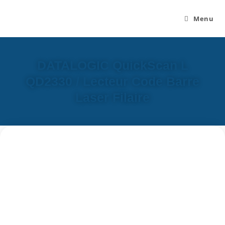
Menu
DATALOGIC QuickScan L
QD2330 / Lecteur Code Barre
Laser Filaire