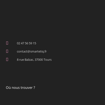
02 47 56 59 15
contact@smartetiq.fr
8 rue Balzac, 37000 Tours
Où nous trouver ?