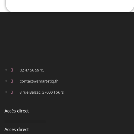
02 47 56 59 15
contact@smartetiq.fr
8 rue Balzac, 37000 Tours
Accès direct
Accès direct
ARMOR INKANTO
DATACARD ENTRUST