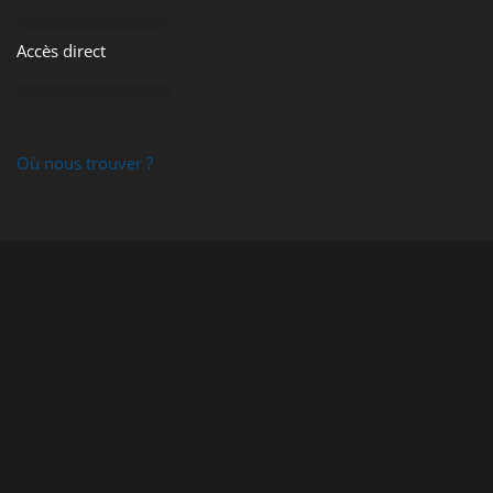
Accès direct
PRIMERA DTM PRINT
Où nous trouver ?