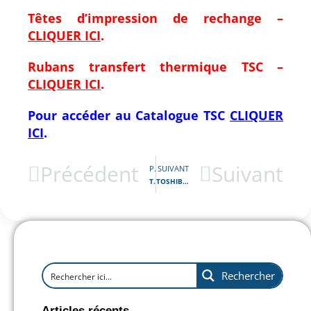
Têtes d’impression de rechange –
CLIQUER ICI
.
Rubans transfert thermique TSC –
CLIQUER ICI
.
Pour accéder au Catalogue
TSC
CLIQUER
ICI
.
Précédent
Suivant
PRÉCÉDENT
SUIVANT
TSC MX341P / Imprimante d’étiquettes industrielle hautes performances
TOSHIBA BV420D / Imprimante d’étiquettes thermiques en 203 / 300 dpi
Rechercher
Articles récents