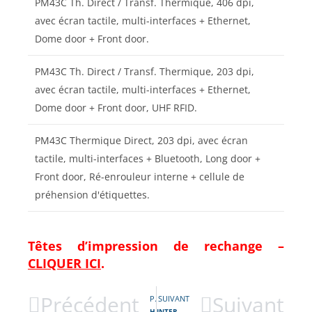
PM43C Th. Direct / Transf. Thermique, 406 dpi,
avec écran tactile, multi-interfaces + Ethernet,
Dome door + Front door.
PM43C Th. Direct / Transf. Thermique, 203 dpi,
avec écran tactile, multi-interfaces + Ethernet,
Dome door + Front door, UHF RFID.
PM43C Thermique Direct, 203 dpi, avec écran
tactile, multi-interfaces + Bluetooth, Long door +
Front door, Ré-enrouleur interne + cellule de
préhension d'étiquettes.
Têtes d’impression de rechange –
CLIQUER ICI
.
Précédent
Suivant
PRÉCÉDENT
SUIVANT
HONEYWELL INTERMEC PM43 / Imprimante d’étiquettes industrielle en 203, 300 ou 406 dpi
INTERMEC PF8T / Imprimante d’étiquettes de bureau en 203 ou 300 dpi