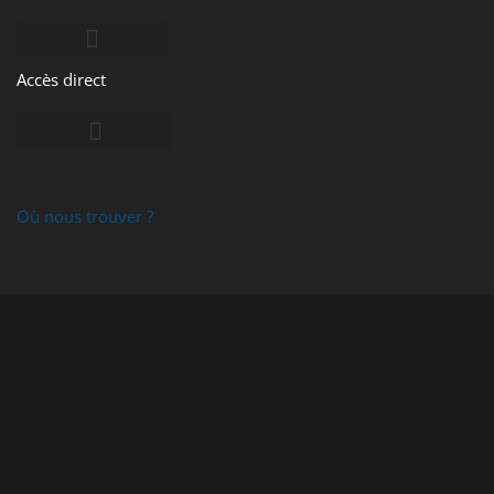
Accès direct
PRIMERA DTM PRINT
Où nous trouver ?