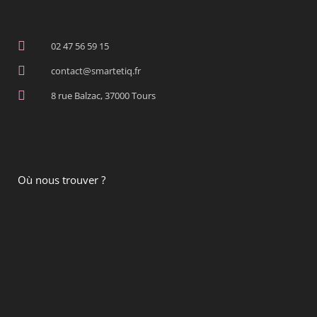
02 47 56 59 15
contact@smartetiq.fr
8 rue Balzac, 37000 Tours
Où nous trouver ?