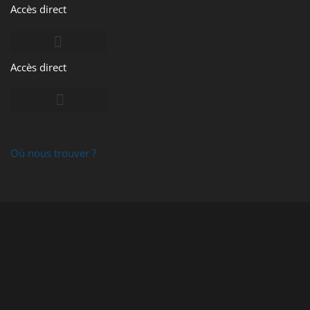
Accès direct
ARMOR INKANTO
DATACARD ENTRUST
Accès direct
PRIMERA DTM PRINT
Où nous trouver ?