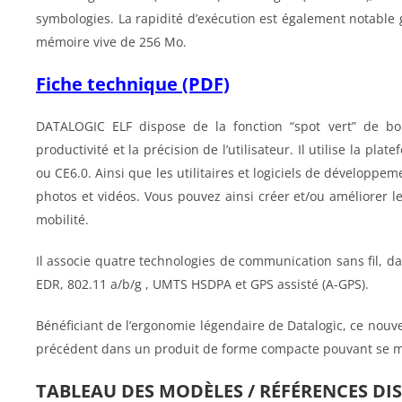
symbologies. La rapidité d’exécution est également notable
mémoire vive de 256 Mo.
Fiche technique (PDF)
DATALOGIC ELF dispose de la fonction “spot vert” de bon
productivité et la précision de l’utilisateur. Il utilise la
ou CE6.0. Ainsi que les utilitaires et logiciels de développem
photos et vidéos. Vous pouvez ainsi créer et/ou améliorer les
mobilité.
Il associe quatre technologies de communication sans fil, 
EDR, 802.11 a/b/g , UMTS HSDPA et GPS assisté (A-GPS).
Bénéficiant de l’ergonomie légendaire de Datalogic, ce nouv
précédent dans un produit de forme compacte pouvant se m
TABLEAU DES MODÈLES / RÉFÉRENCES DI