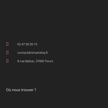
02 47 56 59 15
contact@smartetiq.fr
8 rue Balzac, 37000 Tours
Où nous trouver ?