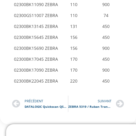
02300BK11090 ZEBRA
110
900
02300GS11007 ZEBRA
110
74
02300BK13145 ZEBRA
131
450
02300BK15645 ZEBRA
156
450
02300BK15690 ZEBRA
156
900
02300BK17045 ZEBRA
170
450
02300BK17090 ZEBRA
170
900
02300BK22045 ZEBRA
220
450
PRÉCÉDENT
SUIVANT
DATALOGIC Quickscan QS6500 / Lecteur code barre portable
ZEBRA 5319 / Ruban Transfert Thermique Cire