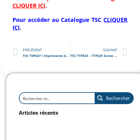
CLIQUER ICI
.
Pour accéder au Catalogue
TSC
CLIQUER
ICI
.
PRÉCÉDENT
SUIVANT
TSC TDP247 / Imprimante de bureau pour étiquettes thermiques
TSC TTP323 – TTP225 Series / Imprimante d’étiquettes de bureau transfert thermique
Rechercher
Articles récents