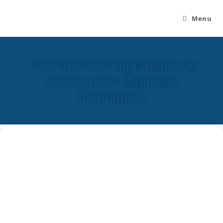
Menu
TSC TDP345 / Imprimante de
bureau pour étiquettes
thermiques