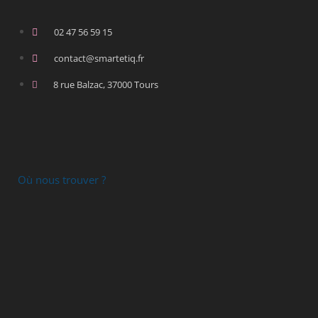
02 47 56 59 15
contact@smartetiq.fr
8 rue Balzac, 37000 Tours
Où nous trouver ?