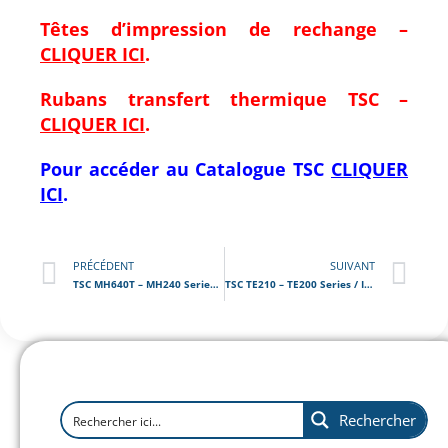
Têtes d’impression de rechange –
CLIQUER ICI
.
Rubans transfert thermique TSC –
CLIQUER ICI
.
Pour accéder au Catalogue
TSC
CLIQUER
ICI
.
PRÉCÉDENT
SUIVANT
TSC MH640T – MH240 Series / Imprimante d’étiquettes industrielle hautes performances
TSC TE210 – TE200 Series / Imprimante d’étiquettes de bureau hautes performances
Rechercher