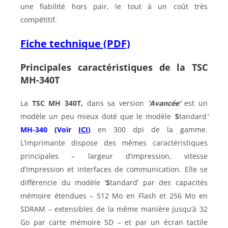
une fiabilité hors pair, le tout à un coût très
compétitif.
Fiche technique (PDF)
Principales caractéristiques de la TSC
MH-340T
La
TSC MH 340T,
dans sa version
‘Avancée’
est un
modèle un peu mieux doté que le modèle
‘
S
tandard
‘
MH-340 (Voir
ICI
)
en 300 dpi de la gamme.
L’imprimante dispose des mêmes caractéristiques
principales – largeur d’impression, vitesse
d’impression et interfaces de communication. Elle se
différencie du modèle ‘
S
tandard’ par des capacités
mémoire étendues – 512 Mo en Flash et 256 Mo en
SDRAM – extensibles de la même manière jusqu’à 32
Go par carte mémoire SD – et par un écran tactile