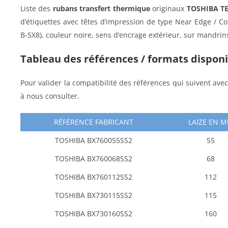
Liste des
rubans transfert thermique
originaux
TOSHIBA T
d’étiquettes avec têtes d’impression de type Near Edge / Co
B-SX8), couleur noire, sens d’encrage extérieur, sur mandri
Tableau des références / formats dispon
Pour valider la compatibilité des références qui suivent ave
à nous consulter.
RÉFÉRENCE FABRICANT
LAIZE EN 
TOSHIBA BX760055SS2
55
TOSHIBA BX760068SS2
68
TOSHIBA BX760112SS2
112
TOSHIBA BX730115SS2
115
TOSHIBA BX730160SS2
160