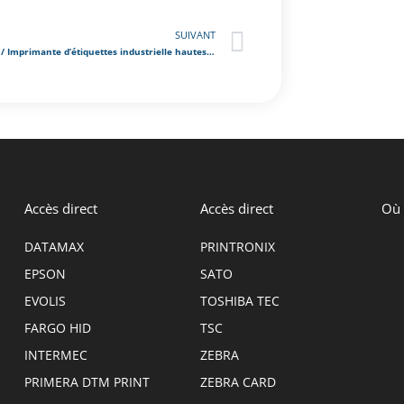
SUIVANT
ZEBRA ZT510 / Imprimante d’étiquettes industrielle hautes performances en 203 ou 300 dpi
Accès direct
Accès direct
Où 
DATAMAX
PRINTRONIX
EPSON
SATO
EVOLIS
TOSHIBA TEC
FARGO HID
TSC
INTERMEC
ZEBRA
PRIMERA DTM PRINT
ZEBRA CARD