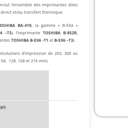
inclut l’ensemble des imprimantes dites
direct et/ou transfert thermique.
OSHIBA BA-410,
la gamme « B-EX4 »
4 –
T3
), l’imprimante
TOSHIBA B-852R,
antes
TOSHIBA B-EX6 -T1
et
B-EX6
–
T3
).
ésolutions d’impression de 203, 300 ou
 104, 128, 168 et 216 mm).
pi)