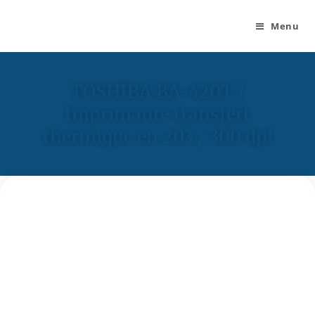
Menu
TOSHIBA BA-420T /
Imprimante transfert
thermique en 203 / 300 dpi