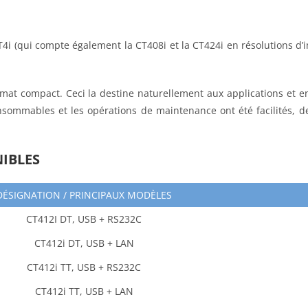
4i (qui compte également la CT408i et la CT424i en résolutions d’
t compact. Ceci la destine naturellement aux applications et en
consommables et les opérations de maintenance ont été facilités,
NIBLES
DÉSIGNATION / PRINCIPAUX MODÈLES
CT412I DT, USB + RS232C
CT412i DT, USB + LAN
CT412i TT, USB + RS232C
CT412i TT, USB + LAN