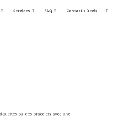
Toggle
Services
FAQ
Contact / Devis
website
search
tiquettes ou des bracelets avec une