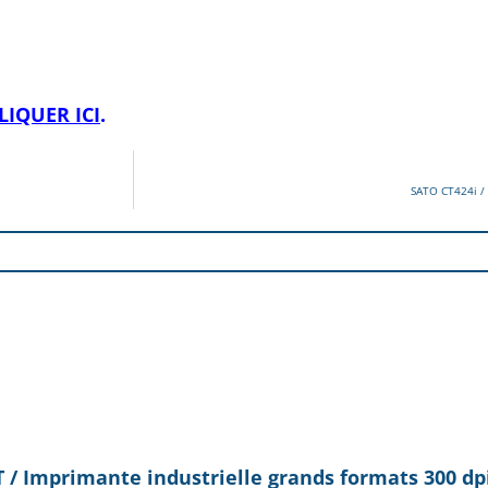
LIQUER ICI
.
SATO CT424i /
/ Imprimante industrielle grands formats 300 dp