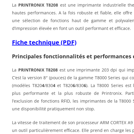
La
PRINTRONIX T8208
est une imprimante industrielle th
hautes performances. A la fois robuste et fiable, elle
offre
une sélection de fonctions haut de gamme et polyvalent
d’impression élevée en font un outil performant et efficace.
Fiche technique (PDF)
Principales fonctionnalités et performances 
La
PRINTRONIX T8208
est une imprimante 203 dpi qui im
C’est la version 8″ (pouces) de la gamme T8000 Series qui
(modèles T820
4
/830
4
et T820
6
/830
6
). La T8000 Series est
plus performante et la plus robuste de Printronix. Part
l’exclusion de fonctions RFID, les imprimantes de la T8000
une disponibilité pratiquement non stop.
La vitesse de traitement de son processeur ARM CORTEX A9 e
un outil particulièrement efficace.
Elle prend en charge les 