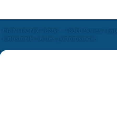
PRINTRONIX T8208 – T8000 Series / Impr
industrielle hautes performances