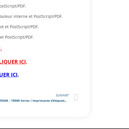
ostScript/PDF.
ouleur interne et PostScript/PDF.
t et PostScript/PDF.
et PostScript/PDF.
I
.
LIQUER ICI
.
UER ICI
.
SUIVANT
PRINTRONIX T8308 – T8000 Series / Imprimante d’étiquettes industrielle hautes performances