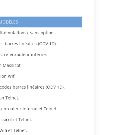
 MODÈLES
i-émulations), sans option.
s barres linéaires (ODV 1D).
c ré-enrouleur interne.
n Massicot.
ion Wifi.
 codes barres linéaires (ODV 1D).
on Telnet.
-enrouleur interne et Telnet.
sicot et Telnet.
ifi et Telnet.