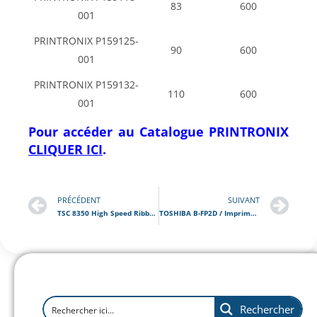
83
600
001
PRINTRONIX P159125-
90
600
001
PRINTRONIX P159132-
110
600
001
Pour accéder au Catalogue
PRINTRONIX
CLIQUER ICI
.
PRÉCÉDENT
SUIVANT
TSC 8350 High Speed Ribbon / Ruban transfert thermique qualité Cire Premium Haute Vitesse
TOSHIBA B-FP2D / Imprimante portable de tickets / étiquettes
Rechercher