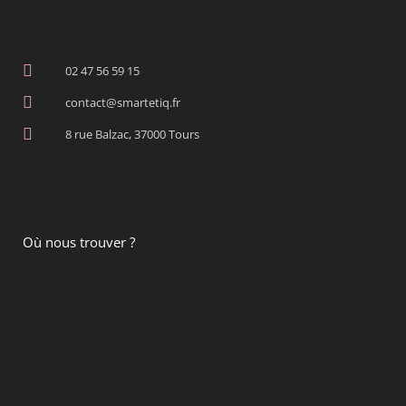
02 47 56 59 15
contact@smartetiq.fr
8 rue Balzac, 37000 Tours
Où nous trouver ?