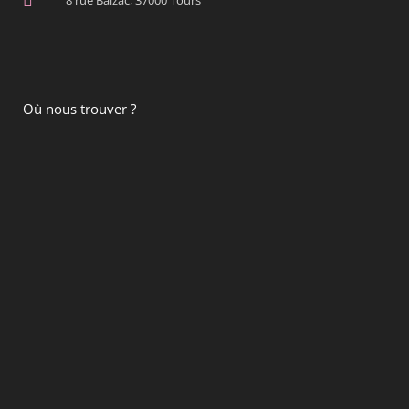
8 rue Balzac, 37000 Tours
Où nous trouver ?