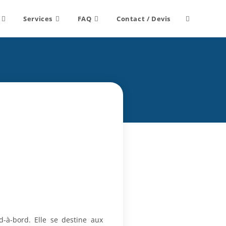
Toggle
Services
FAQ
Contact / Devis
website
search
-à-bord. Elle se destine aux