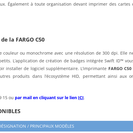
. Également à toute organisation devant imprimer des cartes d’i
s de la FARGO C50
 couleur ou monochrome avec une résolution de 300 dpi. Elle n
etits. L’application de création de badges intégrée Swift ID™ v
ir installer de logiciel supplémentaire. L’imprimante
FARGO C50
tres produits dans l’écosystème HID, permettant ainsi aux org
59 15 ou
par mail en cliquant sur le lien
ICI
.
ONIBLES
DÉSIGNATION / PRINCIPAUX MODÈLES