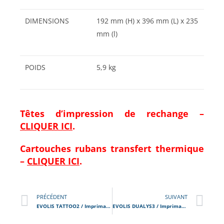
DIMENSIONS
192 mm (H) x 396 mm (L) x 235
mm (l)
POIDS
5,9 kg
Têtes d’impression de rechange –
CLIQUER ICI
.
Cartouches rubans transfert thermique
–
CLIQUER ICI
.
PRÉCÉDENT
SUIVANT
EVOLIS TATTOO2 / Imprimante de cartes – badges
EVOLIS DUALYS3 / Imprimante de cartes – badges