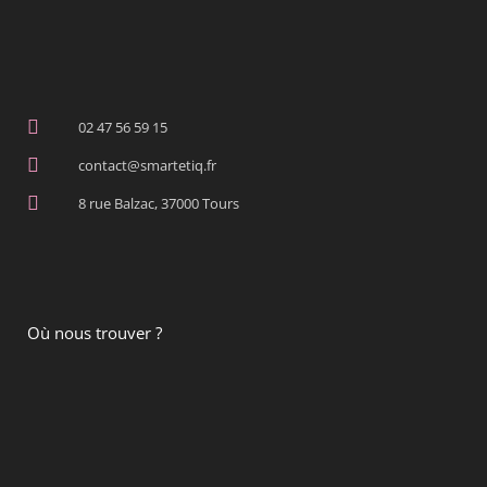
02 47 56 59 15
contact@smartetiq.fr
8 rue Balzac, 37000 Tours
Où nous trouver ?