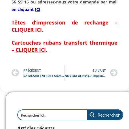
56 59 15 ou adressez-nous votre demande par mail
en cliquant
ICI
Têtes d’impression de rechange –
CLIQUER ICI
.
Cartouches rubans transfert thermique
–
CLIQUER ICI
.
PRÉCÉDENT
SUIVANT
DATACARD ENTRUST SIGMA DS2 / Imprimante de badges couleur Recto-Verso
NOVEXX XLP-514 / Imprimante d’étiquettes semi-industrielle
Rechercher
Articles récents