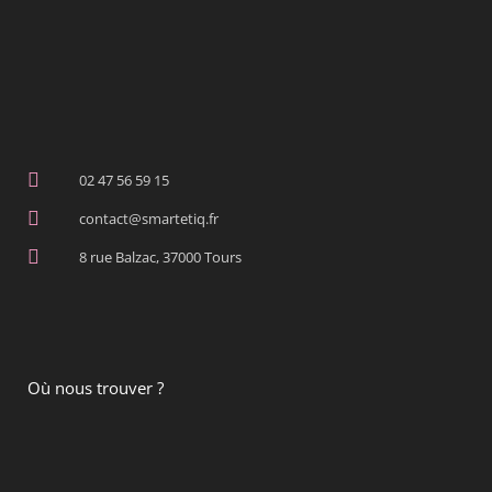
02 47 56 59 15
contact@smartetiq.fr
8 rue Balzac, 37000 Tours
Où nous trouver ?