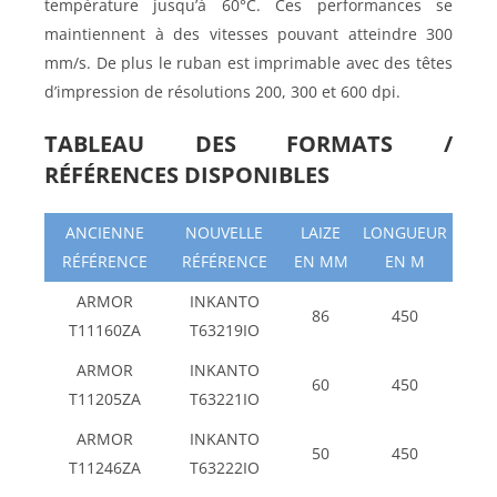
température jusqu’à 60°C. Ces performances se
maintiennent à des vitesses pouvant atteindre 300
mm/s. De plus le ruban est imprimable avec des têtes
d’impression de résolutions 200, 300 et 600 dpi.
TABLEAU DES FORMATS /
RÉFÉRENCES DISPONIBLES
ANCIENNE
NOUVELLE
LAIZE
LONGUEUR
RÉFÉRENCE
RÉFÉRENCE
EN MM
EN M
ARMOR
INKANTO
86
450
T11160ZA
T63219IO
ARMOR
INKANTO
60
450
T11205ZA
T63221IO
ARMOR
INKANTO
50
450
T11246ZA
T63222IO