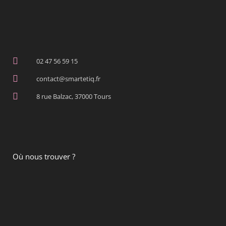
02 47 56 59 15
contact@smartetiq.fr
8 rue Balzac, 37000 Tours
Où nous trouver ?