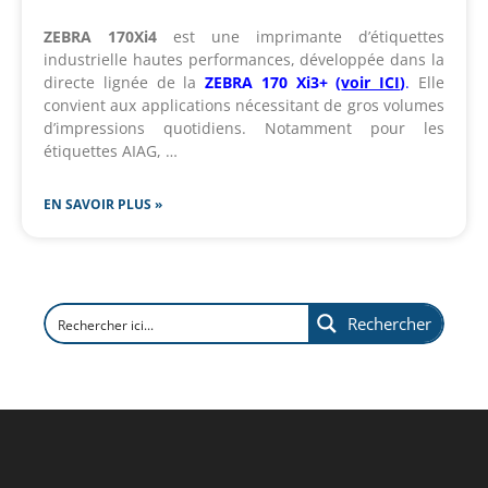
ZEBRA 170Xi4
est une imprimante d’étiquettes
industrielle hautes performances, développée dans la
directe lignée de la
ZEBRA 170 Xi3+
(
voir ICI
)
.
Elle
convient aux applications nécessitant de gros volumes
d’impressions quotidiens. Notamment pour les
étiquettes AIAG, …
EN SAVOIR PLUS »
Rechercher