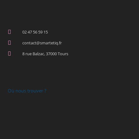
02 47 56 59 15
contact@smartetiq.fr
8 rue Balzac, 37000 Tours
Où nous trouver ?